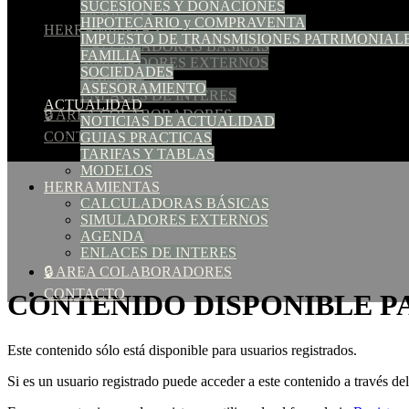
SUCESIONES Y DONACIONES
MODELOS
HIPOTECARIO y COMPRAVENTA
HERRAMIENTAS
IMPUESTO DE TRANSMISIONES PATRIMONIAL
CALCULADORAS BÁSICAS
FAMILIA
SIMULADORES EXTERNOS
SOCIEDADES
AGENDA
ASESORAMIENTO
ENLACES DE INTERES
ACTUALIDAD
🔒 AREA COLABORADORES
NOTICIAS DE ACTUALIDAD
CONTACTO
GUIAS PRACTICAS
TARIFAS Y TABLAS
MODELOS
HERRAMIENTAS
CALCULADORAS BÁSICAS
SIMULADORES EXTERNOS
AGENDA
ENLACES DE INTERES
🔒 AREA COLABORADORES
CONTACTO
CONTENIDO DISPONIBLE P
Este contenido sólo está disponible para usuarios registrados.
Si es un usuario registrado puede acceder a este contenido a través de