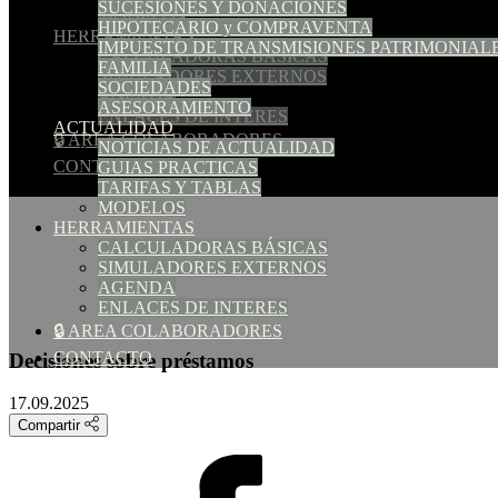
SUCESIONES Y DONACIONES
MODELOS
HIPOTECARIO y COMPRAVENTA
HERRAMIENTAS
IMPUESTO DE TRANSMISIONES PATRIMONIAL
CALCULADORAS BÁSICAS
FAMILIA
SIMULADORES EXTERNOS
SOCIEDADES
AGENDA
ASESORAMIENTO
ENLACES DE INTERES
ACTUALIDAD
🔒 AREA COLABORADORES
NOTICIAS DE ACTUALIDAD
CONTACTO
GUIAS PRACTICAS
TARIFAS Y TABLAS
MODELOS
HERRAMIENTAS
CALCULADORAS BÁSICAS
SIMULADORES EXTERNOS
AGENDA
ENLACES DE INTERES
🔒 AREA COLABORADORES
CONTACTO
Decisiones sobre préstamos
17.09.2025
Compartir