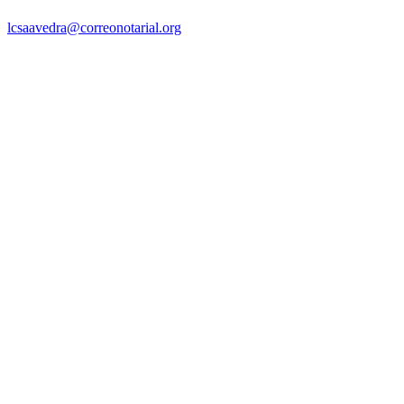
lcsaavedra@correonotarial.org