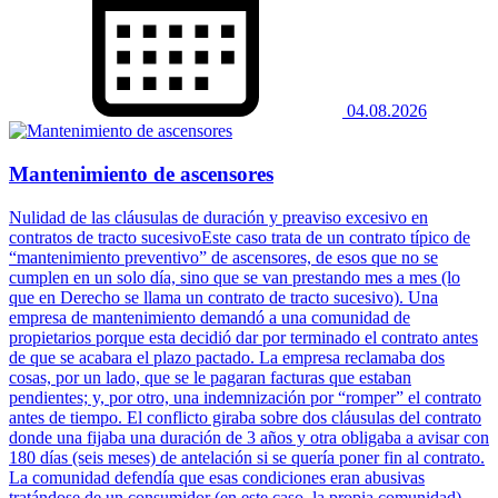
04.08.2026
Mantenimiento de ascensores
Nulidad de las cláusulas de duración y preaviso excesivo en
contratos de tracto sucesivoEste caso trata de un contrato típico de
“mantenimiento preventivo” de ascensores, de esos que no se
cumplen en un solo día, sino que se van prestando mes a mes (lo
que en Derecho se llama un contrato de tracto sucesivo). Una
empresa de mantenimiento demandó a una comunidad de
propietarios porque esta decidió dar por terminado el contrato antes
de que se acabara el plazo pactado. La empresa reclamaba dos
cosas, por un lado, que se le pagaran facturas que estaban
pendientes; y, por otro, una indemnización por “romper” el contrato
antes de tiempo. El conflicto giraba sobre dos cláusulas del contrato
donde una fijaba una duración de 3 años y otra obligaba a avisar con
180 días (seis meses) de antelación si se quería poner fin al contrato.
La comunidad defendía que esas condiciones eran abusivas
tratándose de un consumidor (en este caso, la propia comunidad).