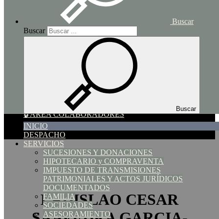
SOCIEDADES
ASESORAMIENTO
Buscar
ACTUALIDAD
Buscar
NOTICIAS DE ACTUALIDAD
GUIAS PRACTICAS
TARIFAS Y TABLAS
MODELOS
HERRAMIENTAS
CALCULADORAS BÁSICAS
SIMULADORES EXTERNOS
AGENDA
ENLACES DE INTERES
Buscar
🔒 AREA COLABORADORES
INICIO
CONTACTO
DESPACHO
SERVICIOS
SUCESIONES Y DONACIONES
HIPOTECARIO y COMPRAVENTA
IMPUESTO DE TRANSMISIONES
PATRIMONIALES Y ACTOS JURÍDICOS
DOCUMENTADOS
LADISLAO CESAR
FAMILIA
SOCIEDADES
SAAVEDRA GARCIA-
ASESORAMIENTO