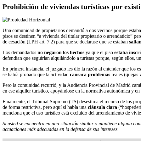
Prohibición de viviendas turísticas por exist
Una comunidad de propietarios demandó a dos vecinos porque estab
pisos se destinen “a vivienda del titular propietario o arrendaticio” pe
de cesación (LPH art. 7.2) para que se declarase que se estaban
salta
Los demandados
no negaron los hechos
ya que el piso
estaba inscri
defendían que seguirían alquilándolo a turistas porque, según ellos, un
En primera instancia, el juzgado les dio la razón al entender que los e
se había probado que la actividad
causara problemas
reales (quejas v
Pero la comunidad recurrió, y la Audiencia Provincial de Madrid camb
en ese alquiler turístico, apoyándose en la normativa autonómica y en
Finalmente, el Tribunal Supremo (TS) desestima el recurso de los pro
de forma restrictiva, pero aquí sí había una
cláusula clara
(“hospederí
menciona que el uso turístico está excluido del arrendamiento de vivi
Si usted se encuentra en una situación similar o mantiene alguna con
actuaciones más adecuadas en la defensa de sus intereses