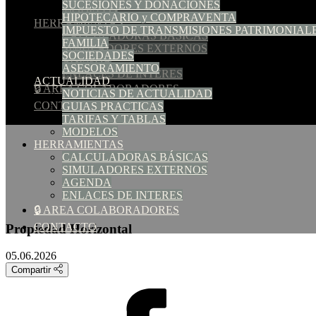
SUCESIONES Y DONACIONES
MODELOS
HIPOTECARIO y COMPRAVENTA
HERRAMIENTAS
IMPUESTO DE TRANSMISIONES PATRIMONIAL
CALCULADORAS BÁSICAS
FAMILIA
SIMULADORES EXTERNOS
SOCIEDADES
AGENDA
ASESORAMIENTO
ENLACES DE INTERES
ACTUALIDAD
🔒 AREA COLABORADORES
NOTICIAS DE ACTUALIDAD
CONTACTO
GUIAS PRACTICAS
TARIFAS Y TABLAS
MODELOS
HERRAMIENTAS
CALCULADORAS BÁSICAS
SIMULADORES EXTERNOS
AGENDA
ENLACES DE INTERES
🔒 AREA COLABORADORES
CONTACTO
Propiedad Horizontal
05.06.2026
Compartir