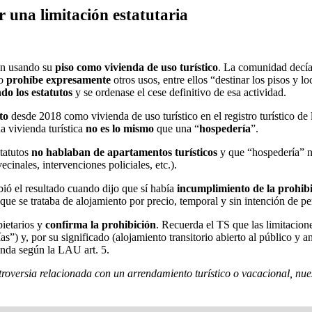
ir una limitación estatutaria
an usando su
piso como vivienda de uso turístico
. La comunidad decí
ro
prohíbe expresamente
otros usos, entre ellos “destinar los pisos y 
ndo los estatutos
y se ordenase el cese definitivo de esa actividad.
to
desde 2018 como vivienda de uso turístico en el registro turístico de
a vivienda turística
no es lo mismo
que una “
hospedería
”.
statutos
no hablaban de apartamentos turísticos
y que “hospedería” no
ecinales, intervenciones policiales, etc.).
ió el resultado cuando dijo que sí había
incumplimiento de la prohibi
 que se trataba de alojamiento por precio, temporal y sin intención de p
pietarios y
confirma la prohibición
. Recuerda el TS que las limitacion
as”) y, por su significado (alojamiento transitorio abierto al público y
enda según la LAU art. 5.
troversia relacionada con un arrendamiento turístico o vacacional, nue